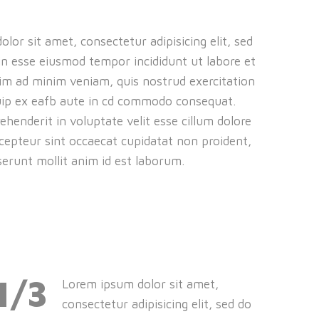
lor sit amet, consectetur adipisicing elit, sed
in esse eiusmod tempor incididunt ut labore et
im ad minim veniam, quis nostrud exercitation
iquip ex eafb aute in cd commodo consequat.
rehenderit in voluptate velit esse cillum dolore
xcepteur sint occaecat cupidatat non proident,
eserunt mollit anim id est laborum.
1/3
Lorem ipsum dolor sit amet,
consectetur adipisicing elit, sed do