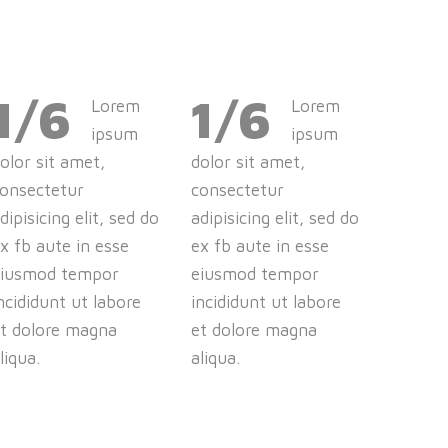
1/6
1/6
Lorem
Lorem
ipsum
ipsum
olor sit amet,
dolor sit amet,
onsectetur
consectetur
dipisicing elit, sed do
adipisicing elit, sed do
x fb aute in esse
ex fb aute in esse
eiusmod tempor
eiusmod tempor
ncididunt ut labore
incididunt ut labore
t dolore magna
et dolore magna
liqua.
aliqua.