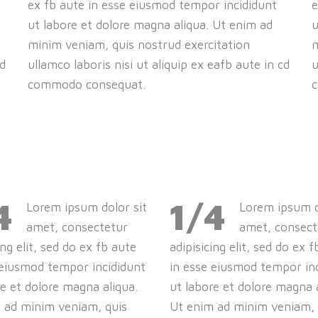
ex fb aute in esse eiusmod tempor incididunt
e
ut labore et dolore magna aliqua. Ut enim ad
u
minim veniam, quis nostrud exercitation
m
cd
ullamco laboris nisi ut aliquip ex eafb aute in cd
u
commodo consequat.
4
1/4
Lorem ipsum dolor sit
Lorem ipsum d
amet, consectetur
amet, consect
ing elit, sed do ex fb aute
adipisicing elit, sed do ex 
 eiusmod tempor incididunt
in esse eiusmod tempor in
re et dolore magna aliqua.
ut labore et dolore magna a
 ad minim veniam, quis
Ut enim ad minim veniam, 