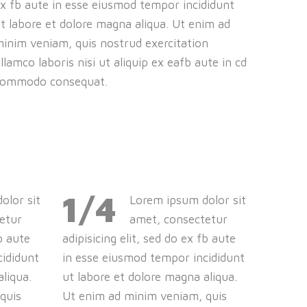
x fb aute in esse eiusmod tempor incididunt
t labore et dolore magna aliqua. Ut enim ad
inim veniam, quis nostrud exercitation
llamco laboris nisi ut aliquip ex eafb aute in cd
commodo consequat.
1/4
olor sit
Lorem ipsum dolor sit
etur
amet, consectetur
fb aute
adipisicing elit, sed do ex fb aute
cididunt
in esse eiusmod tempor incididunt
liqua.
ut labore et dolore magna aliqua.
quis
Ut enim ad minim veniam, quis