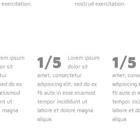
 exercitation.
nostrud exercitation.
1/5
1/5
rem ipsum
Lorem ipsum
or sit
dolor sit
tur
amet, consectetur
amet, cons
 sed do ex
adipisicing elit, sed do ex
adipisicing 
 eiusmod
fb aute in esse eiusmod
fb aute in 
nt ut
tempor incididunt ut
tempor inci
re magna
labore et dolore magna
labore et 
aliqua.
aliqua.