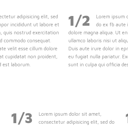
1/2
tetur adipisicing elit, sed
Lorem ipsum do
por incididunt ut labore et
do ex fb aute 
 quis nostrud exercitation
dolore magna aliqua. Ut en
n cd commodo consequat.
ullamco laboris nisi ut al
te velit esse cillum dolore
Duis aute irure dolor in ep
cat cupidatat non proident,
eu fugiat nulla pariatur. E
id est laborum.
sunt in culpa qui officia d
1/3
Lorem ipsum dolor sit amet,
o
consectetur adipisicing elit, sed do