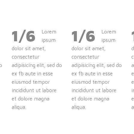
1/6
1/6
Lorem
Lorem
ipsum
ipsum
dolor sit amet,
dolor sit amet,
d
consectetur
consectetur
c
o
adipisicing elit, sed do
adipisicing elit, sed do
a
ex fb aute in esse
ex fb aute in esse
e
eiusmod tempor
eiusmod tempor
incididunt ut labore
incididunt ut labore
i
et dolore magna
et dolore magna
e
aliqua.
aliqua.
a